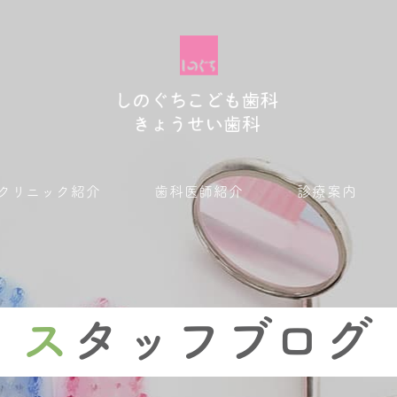
クリニック紹介
歯科医師紹介
診療案内
小児歯科
予防歯科
子どもの矯正
ムーシールド
ス
タッフブログ
大人の矯正
マウスピース