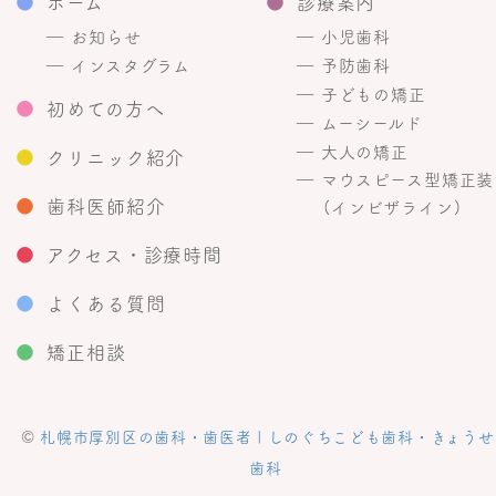
●
ホーム
●
診療案内
― お知らせ
― 小児歯科
― インスタグラム
― 予防歯科
― 子どもの矯正
●
初めての方へ
― ムーシールド
― 大人の矯正
●
クリニック紹介
― マウスピース型矯正装
●
歯科医師紹介
(インビザライン)
●
アクセス・診療時間
●
よくある質問
●
矯正相談
©
札幌市厚別区の歯科・歯医者 | しのぐちこども歯科・きょうせ
歯科